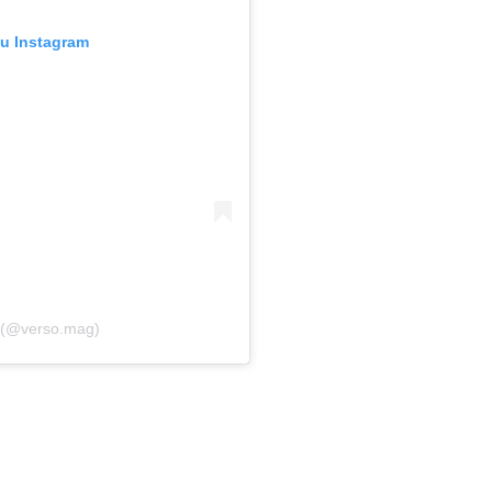
su Instagram
o (@verso.mag)