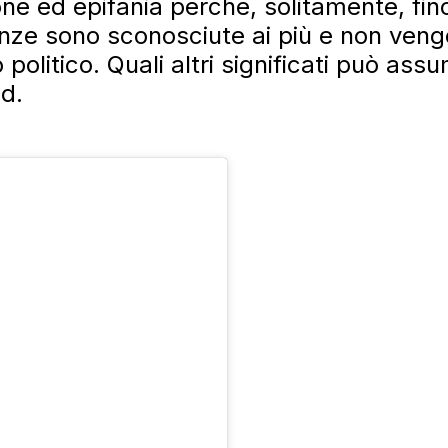
one ed epifania perchè, solitamente, fi
anze sono sconosciute ai più e non veng
politico. Quali altri significati può as
d.